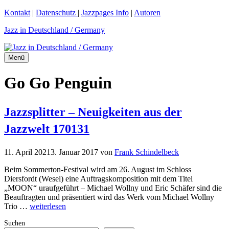
Zum
Kontakt
|
Datenschutz
|
Jazzpages Info
|
Autoren
Inhalt
Jazz in Deutschland / Germany
springen
Menü
Go Go Penguin
Jazzsplitter – Neuigkeiten aus der
Jazzwelt 170131
11. April 2021
3. Januar 2017
von
Frank Schindelbeck
Beim Sommerton-Festival wird am 26. August im Schloss
Diersfordt (Wesel) eine Auftragskomposition mit dem Titel
„MOON“ uraufgeführt – Michael Wollny und Eric Schäfer sind die
Beauftragten und präsentiert wird das Werk vom Michael Wollny
Trio …
weiterlesen
Suchen