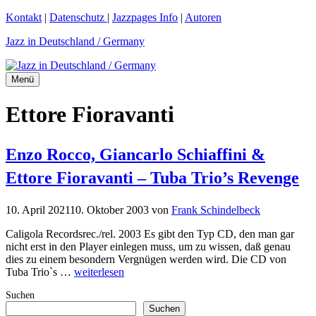
Zum
Kontakt
|
Datenschutz
|
Jazzpages Info
|
Autoren
Inhalt
Jazz in Deutschland / Germany
springen
Menü
Ettore Fioravanti
Enzo Rocco, Giancarlo Schiaffini &
Ettore Fioravanti – Tuba Trio’s Revenge
10. April 2021
10. Oktober 2003
von
Frank Schindelbeck
Caligola Recordsrec./rel. 2003 Es gibt den Typ CD, den man gar
nicht erst in den Player einlegen muss, um zu wissen, daß genau
dies zu einem besondern Vergnügen werden wird. Die CD von
Tuba Trio`s …
weiterlesen
Suchen
Suchen