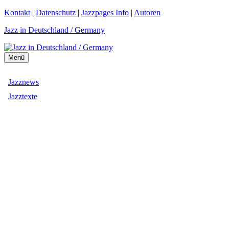
Zum
Kontakt
|
Datenschutz
|
Jazzpages Info
|
Autoren
Inhalt
Jazz in Deutschland / Germany
springen
Menü
Jazznews
Jazztexte