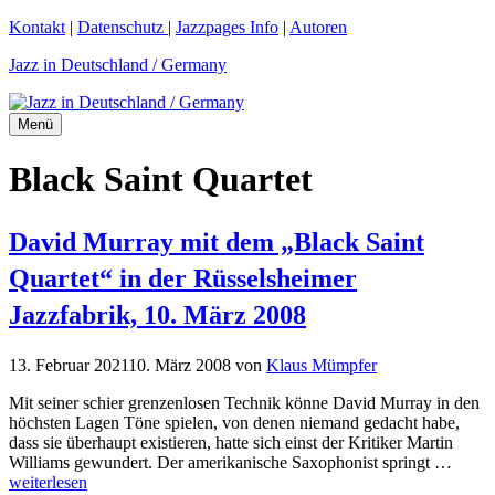
Zum
Kontakt
|
Datenschutz
|
Jazzpages Info
|
Autoren
Inhalt
Jazz in Deutschland / Germany
springen
Menü
Black Saint Quartet
David Murray mit dem „Black Saint
Quartet“ in der Rüsselsheimer
Jazzfabrik, 10. März 2008
13. Februar 2021
10. März 2008
von
Klaus Mümpfer
Mit seiner schier grenzenlosen Technik könne David Murray in den
höchsten Lagen Töne spielen, von denen niemand gedacht habe,
dass sie überhaupt existieren, hatte sich einst der Kritiker Martin
Williams gewundert. Der amerikanische Saxophonist springt …
weiterlesen