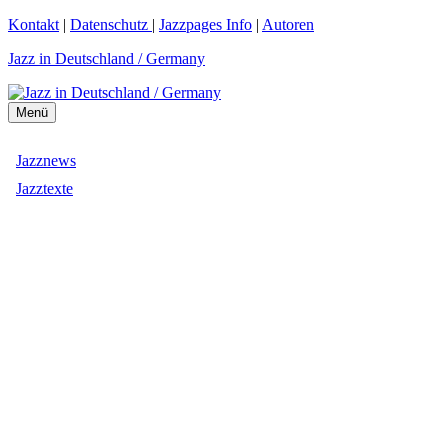
Zum
Kontakt
|
Datenschutz
|
Jazzpages Info
|
Autoren
Inhalt
Jazz in Deutschland / Germany
springen
Menü
Jazznews
Jazztexte