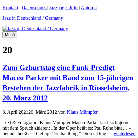
Zum
Kontakt
|
Datenschutz
|
Jazzpages Info
|
Autoren
Inhalt
Jazz in Deutschland / Germany
springen
Menü
20
Zum Geburtstag eine Funk-Predigt
Maceo Parker mit Band zum 15-jährigen
Bestehen der Jazzfabrik in Rüsselsheim,
20. März 2012
3. April 2021
20. März 2012
von
Klaus Mümpfer
Text & Fotografie: Klaus Mümpfer Maceo Parker lässt sich gerne
mit dem Spruch zitieren: „In der Oper heißt es: Pst, Ruhe bitte… –
bei uns heißt es : Get up! Do that thing.“ Dieses Ding …
weiterlesen