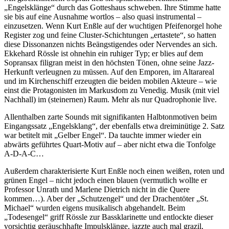
„Engelsklänge“ durch das Gotteshaus schweben. Ihre Stimme hatte
sie bis auf eine Ausnahme wortlos – also quasi instrumental –
einzusetzen. Wenn Kurt Enßle auf der wuchtigen Pfeifenorgel hohe
Register zog und feine Cluster-Schichtungen „ertastete“, so hatten
diese Dissonanzen nichts Beängstigendes oder Nervendes an sich.
Ekkehard Rössle ist ohnehin ein ruhiger Typ; er blies auf dem
Sopransax filigran meist in den höchsten Tönen, ohne seine Jazz-
Herkunft verleugnen zu müssen. Auf den Emporen, im Altarareal
und im Kirchenschiff erzeugten die beiden mobilen Akteure – wie
einst die Protagonisten im Markusdom zu Venedig. Musik (mit viel
Nachhall) im (steinernen) Raum. Mehr als nur Quadrophonie live.
Allenthalben zarte Sounds mit signifikanten Halbtonmotiven beim
Eingangssatz „Engelsklang“, der ebenfalls etwa dreiminütige 2. Satz
war betitelt mit „Gelber Engel“. Da tauchte immer wieder ein
abwärts geführtes Quart-Motiv auf – aber nicht etwa die Tonfolge
A-D-A-C…
Außerdem charakterisierte Kurt Enßle noch einen weißen, roten und
grünen Engel – nicht jedoch einen blauen (vermutlich wollte er
Professor Unrath und Marlene Dietrich nicht in die Quere
kommen…). Aber der „Schutzengel“ und der Drachentöter „St.
Michael“ wurden eigens musikalisch abgehandelt. Beim
„Todesengel“ griff Rössle zur Bassklarinette und entlockte dieser
vorsichtig geräuschhafte Impulsklänge, jazzte auch mal grazil,