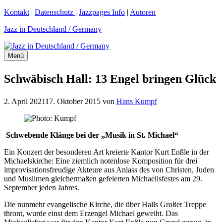
Zum
Kontakt
|
Datenschutz
|
Jazzpages Info
|
Autoren
Inhalt
Jazz in Deutschland / Germany
springen
Menü
Schwäbisch Hall: 13 Engel bringen Glück
2. April 2021
17. Oktober 2015
von
Hans Kumpf
Schwebende Klänge bei der „Musik in St. Michael“
Ein Konzert der besonderen Art kreierte Kantor Kurt Enßle in der
Michaelskirche: Eine ziemlich notenlose Komposition für drei
improvisationsfreudige Akteure aus Anlass des von Christen, Juden
und Muslimen gleichermaßen gefeierten Michaelisfestes am 29.
September jeden Jahres.
Die nunmehr evangelische Kirche, die über Halls Großer Treppe
thront, wurde einst dem Erzengel Michael geweiht. Das