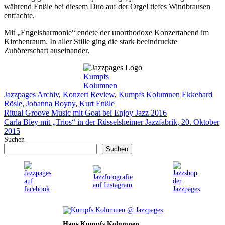
während Enßle bei diesem Duo auf der Orgel tiefes Windbrausen
entfachte.
Mit „Engelsharmonie“ endete der unorthodoxe Konzertabend im
Kirchenraum. In aller Stille ging die stark beeindruckte
Zuhörerschaft auseinander.
Kumpfs
Kolumnen
Kategorien
Schlagwörter
Jazzpages Archiv
,
Konzert Review
,
Kumpfs Kolumnen
Ekkehard
Rösle
,
Johanna Boyny
,
Kurt Enßle
Ritual Groove Music mit Goat bei Enjoy Jazz 2016
Carla Bley mit „Trios“ in der Rüsselsheimer Jazzfabrik, 20. Oktober
2015
Suchen
Suchen
Hans Kumpfs Kolumnen