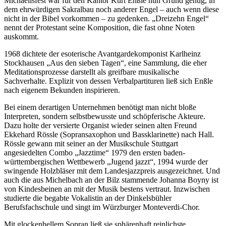
Michaelisfest war für den Kantor Kurt Enßle nun Grund genug, in
dem ehrwürdigen Sakralbau noch anderer Engel – auch wenn diese
nicht in der Bibel vorkommen – zu gedenken. „Dreizehn Engel“
nennt der Protestant seine Komposition, die fast ohne Noten
auskommt.
1968 dichtete der esoterische Avantgardekomponist Karlheinz
Stockhausen „Aus den sieben Tagen“, eine Sammlung, die eher
Meditationsprozesse darstellt als greifbare musikalische
Sachverhalte. Explizit von dessen Verbalpartituren ließ sich Enßle
nach eigenem Bekunden inspirieren.
Bei einem derartigen Unternehmen benötigt man nicht bloße
Interpreten, sondern selbstbewusste und schöpferische Akteure.
Dazu holte der versierte Organist wieder seinen alten Freund
Ekkehard Rössle (Sopransaxophon und Bassklarinette) nach Hall.
Rössle gewann mit seiner an der Musikschule Stuttgart
angesiedelten Combo „Jazztime“ 1979 den ersten baden-
württembergischen Wettbewerb „Jugend jazzt“, 1994 wurde der
swingende Holzbläser mit dem Landesjazzpreis ausgezeichnet. Und
auch die aus Michelbach an der Bilz stammende Johanna Boyny ist
von Kindesbeinen an mit der Musik bestens vertraut. Inzwischen
studierte die begabte Vokalistin an der Dinkelsbühler
Berufsfachschule und singt im Würzburger Monteverdi-Chor.
Mit glockenhellem Sopran ließ sie sphärenhaft reinlichste