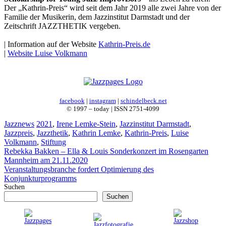
Der „Kathrin‐Preis“ wird seit dem Jahr 2019 alle zwei Jahre von der
Familie der Musikerin, dem Jazzinstitut Darmstadt und der
Zeitschrift JAZZTHETIK vergeben.
| Information auf der Website
Kathrin-Preis.de
|
Website Luise Volkmann
facebook
|
instagram
|
schindelbeck.net
© 1997 – today | ISSN 2751-4099
Kategorien
Schlagwörter
Jazznews
2021
,
Irene Lemke-Stein
,
Jazzinstitut Darmstadt
,
Jazzpreis
,
Jazzthetik
,
Kathrin Lemke
,
Kathrin-Preis
,
Luise
Volkmann
,
Stiftung
Rebekka Bakken – Ella & Louis Sonderkonzert im Rosengarten
Mannheim am 21.11.2020
Veranstaltungsbranche fordert Optimierung des
Konjunkturprogramms
Suchen
Suchen