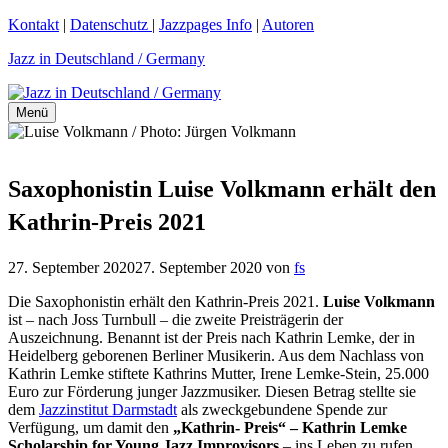
Zum
Kontakt
|
Datenschutz
|
Jazzpages Info
|
Autoren
Inhalt
Jazz in Deutschland / Germany
springen
Menü
Saxophonistin Luise Volkmann erhält den
Kathrin-Preis 2021
27. September 2020
27. September 2020
von
fs
Die Saxophonistin erhält den Kathrin-Preis 2021.
Luise Volkmann
ist – nach Joss Turnbull – die zweite Preisträgerin der
Auszeichnung. Benannt ist der Preis nach Kathrin Lemke, der in
Heidelberg geborenen Berliner Musikerin. Aus dem Nachlass von
Kathrin Lemke stiftete Kathrins Mutter, Irene Lemke‐Stein, 25.000
Euro zur Förderung junger Jazzmusiker. Diesen Betrag stellte sie
dem
Jazzinstitut Darmstadt
als zweckgebundene Spende zur
Verfügung, um damit den
„Kathrin‐ Preis“ – Kathrin Lemke
Scholarship for Young Jazz Improvisors
– ins Leben zu rufen.