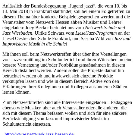
Anlässlich der Bundesbegegnung „Jugend jazzt“, die vom 10. bis
13. Mai 2018 in Frankfurt stattfindet, soll bei einem Folgetreffen zu
diesem Thema über konkrete Beispiele gesprochen werden und die
Veranstalter vom Netzwerk Hessen ahben Musiker und Lehrer
eingeladen: Joey Becker berichtet uns vom
Netzwerk Schule und
Jazz Wiesbaden
, Ulrike Schwarz vom
LieselJazz-Programm
an der
Liesel Oestreicher Schule Frankfurt, und Sascha Wild von
Jazz und
Improvisierte Musik in die Schule!
Mit ihnen soll beim Netzwerktreffen über über ihre Vorstellungen
von Jazzvermittlung im Schulunterricht und ihren Wünschen an eine
bessere Vernetzung und/oder Fortbildungsmaßnahmen in diesem
Bereich diskutiert werden. Zudem sollen die Projekte darauf hin
betrachtet werden ob und inwieweit sich einzelne Projekte
verknüpfen lassen und wie in diesem Bereich Aktive von den
Erfahrungen ihrer Kolleginnen und Kollegen aus anderen Städten
lernen können.
Zum Netzwerktreffen sind alle Interessierte eingeladen – Pädagogen
ebenso wie Musiker, aber auch Veranstalter oder alle anderen, die
sich mit diesem Thema befassen wollen und sich für eine stärkere
Berücksichtigung von Jazz und improvisierter Musik im
Schulunterricht einsetzen.
|
http://www.netzwerk-jazz-hessen.de