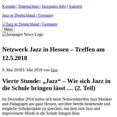
Zum
Kontakt
|
Datenschutz
|
Jazzpages Info
|
Autoren
Inhalt
Jazz in Deutschland / Germany
springen
Menü
Netzwerk Jazz in Hessen – Treffen am
12.5.2018
9. Mai 2018
3. Mai 2018
von
Jazz
Vierte Stunde: „Jazz“ – Wie sich Jazz in
die Schule bringen lässt … (2. Teil)
Im Dezember 2016 trafen sich beim Netzwerktreffen Jazz Musiker
und Pädagogen aus ganz Hessen, um über bereits bestehende und
mögliche Schulprojekte zu sprechen, mit dem sich Jazz und
improvisierte Musik in die Schule bringen lässt.