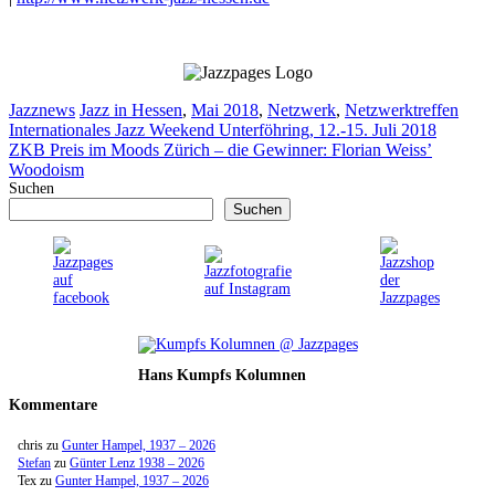
Kategorien
Schlagwörter
Jazznews
Jazz in Hessen
,
Mai 2018
,
Netzwerk
,
Netzwerktreffen
Internationales Jazz Weekend Unterföhring, 12.-15. Juli 2018
ZKB Preis im Moods Zürich – die Gewinner: Florian Weiss’
Woodoism
Suchen
Suchen
Hans Kumpfs Kolumnen
Kommentare
chris
zu
Gunter Hampel, 1937 – 2026
Stefan
zu
Günter Lenz 1938 – 2026
Tex
zu
Gunter Hampel, 1937 – 2026