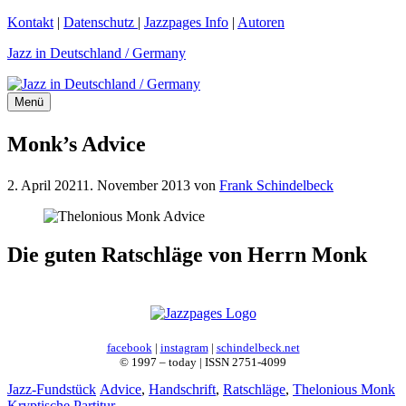
Zum
Kontakt
|
Datenschutz
|
Jazzpages Info
|
Autoren
Inhalt
Jazz in Deutschland / Germany
springen
Menü
Monk’s Advice
2. April 2021
1. November 2013
von
Frank Schindelbeck
Die guten Ratschläge von Herrn Monk
facebook
|
instagram
|
schindelbeck.net
© 1997 – today | ISSN 2751-4099
Kategorien
Schlagwörter
Jazz-Fundstück
Advice
,
Handschrift
,
Ratschläge
,
Thelonious Monk
Kryptische Partitur