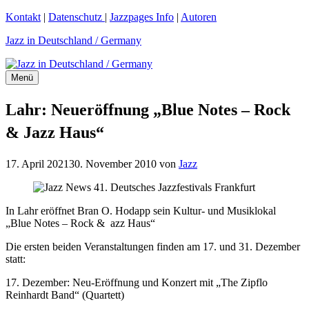
Zum
Kontakt
|
Datenschutz
|
Jazzpages Info
|
Autoren
Inhalt
Jazz in Deutschland / Germany
springen
Menü
Lahr: Neueröffnung „Blue Notes – Rock
& Jazz Haus“
17. April 2021
30. November 2010
von
Jazz
In Lahr eröffnet Bran O. Hodapp sein Kultur- und Musiklokal
„Blue Notes – Rock & azz Haus“
Die ersten beiden Veranstaltungen finden am 17. und 31. Dezember
statt:
17. Dezember: Neu-Eröffnung und Konzert mit „The Zipflo
Reinhardt Band“ (Quartett)