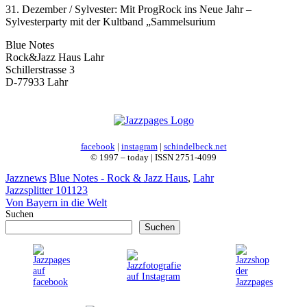
31. Dezember / Sylvester: Mit ProgRock ins Neue Jahr –
Sylvesterparty mit der Kultband „Sammelsurium
Blue Notes
Rock&Jazz Haus Lahr
Schillerstrasse 3
D-77933 Lahr
facebook
|
instagram
|
schindelbeck.net
© 1997 – today | ISSN 2751-4099
Kategorien
Schlagwörter
Jazznews
Blue Notes - Rock & Jazz Haus
,
Lahr
Jazzsplitter 101123
Von Bayern in die Welt
Suchen
Suchen