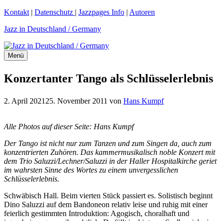
Zum
Kontakt
|
Datenschutz
|
Jazzpages Info
|
Autoren
Inhalt
Jazz in Deutschland / Germany
springen
Menü
Konzertanter Tango als Schlüsselerlebnis
2. April 2021
25. November 2011
von
Hans Kumpf
Alle Photos auf dieser Seite: Hans Kumpf
Der Tango ist nicht nur zum Tanzen und zum Singen da, auch zum
konzentrierten Zuhören. Das kammermusikalisch noble Konzert mit
dem Trio Saluzzi/Lechner/Saluzzi in der Haller Hospitalkirche geriet
im wahrsten Sinne des Wortes zu einem unvergesslichen
Schlüsselerlebnis.
Schwäbisch Hall. Beim vierten Stück passiert es. Solistisch beginnt
Dino Saluzzi auf dem Bandoneon relativ leise und ruhig mit einer
feierlich gestimmten Introduktion: Agogisch, choralhaft und