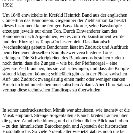
1992).
Um 1848 entwickelte in Krefeld Heinrich Band aus der englischen
Concertina das Bandoneon. Gegenüber der Ziehharmonika besitzt
dieses Instrument keine fertigen Bassakkorde, seine Bassknöpfe
erzeugen jeweils nur einen Ton. Durch Einwanderer kam das
Bandoneon nach Argentinien, wo es zum Volksinstrument wurde
und den Einzug ins Tango-Orchester hielt. Das diatonisch
(wechseltönig) gebaute Bandoneon lässt im Zudruck und Aufdruck
beim Bedienen desselben Knopfs zwei verschiedene Töne
erklingen. Die Schwierigkeiten des Bandoneons bestehen zudem
noch darin, dass die Zungen – wie bei der Pfeifenorgel – eine
gewisse Zeit brauchen, bis sie voll schwingen, und dass die Knöpfe
störend klappern können; schließlich gibt es in der Phase zwischen
Auf- und Zudruck zwangsläufig einen mehr oder weniger starken
Bruch im kontinuierlichen musikalischen Ablauf. Aber Dino Saluzzi
vermag diese technischen Handicaps zu überwinden.
In seiner ausdrucksstarken Mimik war abzulesen, wie intensiv er die
Musik empfand. Strenge Sorgenfalten als auch breites Lachen über
die ganze Zahnbreite hinweg und ein flehentlicher Blick nach oben
– zu den himmlischen Barockengeln und Aposteln der historischen
Hospitalkirche. So viele Notenblätter wie jetzt gab es noch nie bei