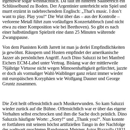
irgendwie sogar weihnachtlich. Da fällt im hinteren Saalbereich ein
Schlüsselbund zu Boden. Der Argentinier unterbricht sein Spiel und
murrt erzürnt in radebrechendem Englisch: „That’s music. I don’t
want to play. Play you!“ Die Wut über das – aus der Kontrolle –
verlorene Metall führt zum vorläufigen Konzertabbruch (und nicht
etwa zu einer Komposition wie bei Beethoven). So gibt es nach
einer halbstündigen Spielzeit eine dann 25 Minuten währende
Zwangspause.
Von dem Pianisten Keith Jarrett ist man ja derlei Empfindlichkeiten
ja gewöhnt. Räuspern und Husten empfindet der amerikanische
Jazzer als persönlichen Angriff. Auch Dino Saluzzi ist bei Manfred
Eichers ECM-Label unter Vertrag. Bislang war der mittlerweile
76jährige Virtuose nicht wegen Mimosenhaftigkeit gefürchtet, jazzte
er doch als vormaliger Wahl-Waiblinger ganz relaxt immer wieder
mit europäischen Koryphäen wie Wolfgang Dauner und George
Gruntz zusammen.
Die Zeit heilt offensichtlich auch Musikerwunden. So kam Saluzzi
wieder zurück auf die Bühne. Offensichtlich war er über das eigene
Verhalten selbst erschrocken und ihm die Sache doch peinlich. Dino
Saluzzis häufigste Worte: „Sorry!“ und „Thank you!“. Nun konnte
er fortfahren mit seinem höchst artifiziellen Tango in der Nachfolge
des weltweit geachteten Bandoneon-Meisters Astor Piazzolla (1921-