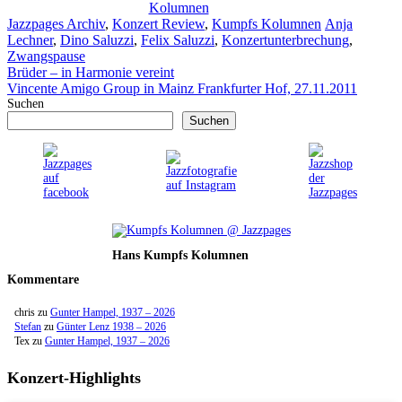
Kolumnen
Kategorien
Schlagwörter
Jazzpages Archiv
,
Konzert Review
,
Kumpfs Kolumnen
Anja
Lechner
,
Dino Saluzzi
,
Felix Saluzzi
,
Konzertunterbrechung
,
Zwangspause
Brüder – in Harmonie vereint
Vincente Amigo Group in Mainz Frankfurter Hof, 27.11.2011
Suchen
Suchen
Hans Kumpfs Kolumnen
Kommentare
chris
zu
Gunter Hampel, 1937 – 2026
Stefan
zu
Günter Lenz 1938 – 2026
Tex
zu
Gunter Hampel, 1937 – 2026
Konzert-Highlights