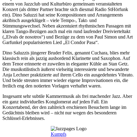
einem von Jazzclub und Kulturbüro gemeinsam veranstalteten
Konzert (als dritter Partner brachte sich diesmal Radio StHörfunk
ein). Dino Saluzzi hat seine Kompositionen und Arrangements
akribisch ausgeklügelt – viele Tempo-, Takt- und
Stimmungswechsel. Neben akzentuiert rhythmischen Passagen mit
klaren Tango-Bezügen auch mal ein rund laufender Dreivierteltakt
(„Elvals de nosotros“) und Bezüge zu dem von Paul Simon und Art
Garfunkel popularisierten Lied „El Condor Pasa“.
Dino Saluzzis jüngerer Bruder Felix, genannt Cuchara, blies mehr
klassisch rein als jazzig ausbordend Klarinette und Saxophon. Auf
dem Tenor erinnerte er zuweilen in eleganter Kühle an Stan Getz.
Die musikstilistisch äußerst vielseitig interessierte und bewanderte
Anja Lechner praktizierte auf ihrem Cello ein ausgedehntes Vibrato.
Und beide streuten immer wieder eigene Improvisationen ein, die
freilich eng den notierten Vorlagen verhaftet waren.
Insgesamt sehr subtile Kammermusik als frei machender Jazz. Aber
ein ganz individuelles Konglomerat auf jeden Fall. Ein
Konzertabend, der den zahlreich erschienen Besuchern lange im
Gedächtnis bleiben wird – nicht nur wegen des besonderen
Schlüssel-Erlebnisses.
Kumpfs