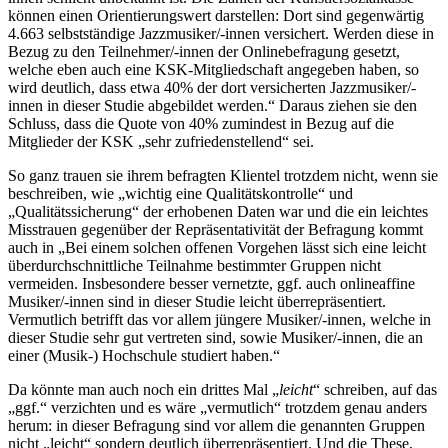
können einen Orientierungswert darstellen: Dort sind gegenwärtig
4.663 selbstständige Jazzmusiker/-innen versichert. Werden diese in
Bezug zu den Teilnehmer/-innen der Onlinebefragung gesetzt,
welche eben auch eine KSK-Mitgliedschaft angegeben haben, so
wird deutlich, dass etwa 40% der dort versicherten Jazzmusiker/-
innen in dieser Studie abgebildet werden.“ Daraus ziehen sie den
Schluss, dass die Quote von 40% zumindest in Bezug auf die
Mitglieder der KSK „sehr zufriedenstellend“ sei.
So ganz trauen sie ihrem befragten Klientel trotzdem nicht, wenn sie
beschreiben, wie „wichtig eine Qualitätskontrolle“ und
„Qualitätssicherung“ der erhobenen Daten war und die ein leichtes
Misstrauen gegenüber der Repräsentativität der Befragung kommt
auch in „Bei einem solchen offenen Vorgehen lässt sich eine leicht
überdurchschnittliche Teilnahme bestimmter Gruppen nicht
vermeiden. Insbesondere besser vernetzte, ggf. auch onlineaffine
Musiker/-innen sind in dieser Studie leicht überrepräsentiert.
Vermutlich betrifft das vor allem jüngere Musiker/-innen, welche in
dieser Studie sehr gut vertreten sind, sowie Musiker/-innen, die an
einer (Musik-) Hochschule studiert haben.“
Da könnte man auch noch ein drittes Mal „
leicht
“ schreiben, auf das
„ggf.“ verzichten und es wäre „vermutlich“ trotzdem genau anders
herum: in dieser Befragung sind vor allem die genannten Gruppen
nicht „leicht“ sondern deutlich überrepräsentiert. Und die These,