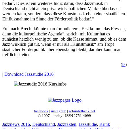
bedarf. Dies ist ein weiteres Indiz dafür, dass Jazzmusik in
Deutschland nicht allein privatwirtschaftlichen Märkte überlassen
werden kann, sondern dass diese Kunstmusik eben einer staatlichen
Einflussnahme im Sinne der Förderpolitik bedarf.“
Frei nach Brecht könnte man formulieren: „Erst kommt das Fressen,
dann die kulturpolitische Agenda“, sprich: mit Kultur hat es
zunächst herzlich wenig zu tun, ob die Kasse stimmt; und ob es dem
Jazz wirklich gut tut, wenn er nur als „Kunstmusik“ am Tropf
staatlicher Förderpolitik überlebensfähig bleibt, darüber kann man
trefflich streiten.
(
fs
)
|
Download Jazzstudie 2016
facebook
|
instagram
|
schindelbeck.net
© 1997 – today | ISSN 2751-4099
Kategorien
Schlagwörter
Jazznews
2016
,
Deutschland
,
Jazzfakten
,
Jazzstudie
,
Kritik