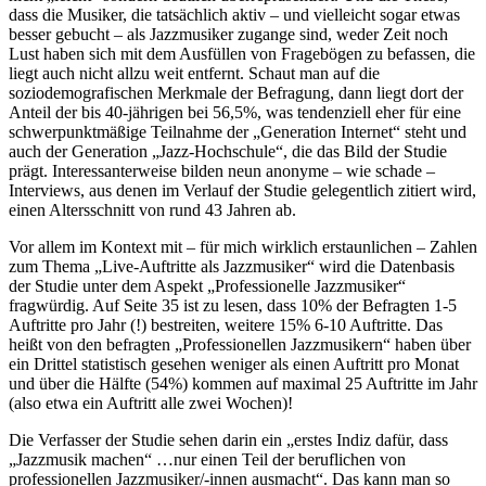
dass die Musiker, die tatsächlich aktiv – und vielleicht sogar etwas
besser gebucht – als Jazzmusiker zugange sind, weder Zeit noch
Lust haben sich mit dem Ausfüllen von Fragebögen zu befassen, die
liegt auch nicht allzu weit entfernt. Schaut man auf die
soziodemografischen Merkmale der Befragung, dann liegt dort der
Anteil der bis 40-jährigen bei 56,5%, was tendenziell eher für eine
schwerpunktmäßige Teilnahme der „Generation Internet“ steht und
auch der Generation „Jazz-Hochschule“, die das Bild der Studie
prägt. Interessanterweise bilden neun anonyme – wie schade –
Interviews, aus denen im Verlauf der Studie gelegentlich zitiert wird,
einen Altersschnitt von rund 43 Jahren ab.
Vor allem im Kontext mit – für mich wirklich erstaunlichen – Zahlen
zum Thema „Live-Auftritte als Jazzmusiker“ wird die Datenbasis
der Studie unter dem Aspekt „Professionelle Jazzmusiker“
fragwürdig. Auf Seite 35 ist zu lesen, dass 10% der Befragten 1-5
Auftritte pro Jahr (!) bestreiten, weitere 15% 6-10 Auftritte. Das
heißt von den befragten „Professionellen Jazzmusikern“ haben über
ein Drittel statistisch gesehen weniger als einen Auftritt pro Monat
und über die Hälfte (54%) kommen auf maximal 25 Auftritte im Jahr
(also etwa ein Auftritt alle zwei Wochen)!
Die Verfasser der Studie sehen darin ein „erstes Indiz dafür, dass
„Jazzmusik machen“ …nur einen Teil der beruflichen von
professionellen Jazzmusiker/-innen ausmacht“. Das kann man so