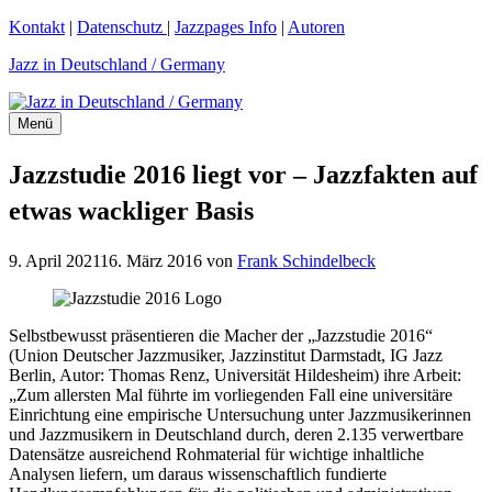
Zum
Kontakt
|
Datenschutz
|
Jazzpages Info
|
Autoren
Inhalt
Jazz in Deutschland / Germany
springen
Menü
Jazzstudie 2016 liegt vor – Jazzfakten auf
etwas wackliger Basis
9. April 2021
16. März 2016
von
Frank Schindelbeck
Selbstbewusst präsentieren die Macher der „Jazzstudie 2016“
(Union Deutscher Jazzmusiker, Jazzinstitut Darmstadt, IG Jazz
Berlin, Autor: Thomas Renz, Universität Hildesheim) ihre Arbeit:
„Zum allersten Mal führte im vorliegenden Fall eine universitäre
Einrichtung eine empirische Untersuchung unter Jazzmusikerinnen
und Jazzmusikern in Deutschland durch, deren 2.135 verwertbare
Datensätze ausreichend Rohmaterial für wichtige inhaltliche
Analysen liefern, um daraus wissenschaftlich fundierte