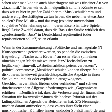
sehen aber man könnte auch hinterfragen: mit was für einer Art von
„Jazzmusik“ haben wir es dann eigentlich zu tun? Könnte es sein,
dass wir es hier in großer Zahl eher mit Musikschullehrern und
anderweitig Beschäftigten zu tun haben, die nebenher etwas Jazz
spielen? Eine Musik – und das mag jetzt eine unverschämt
subjektive Wahrnehmung sein – deren Essenz im Live-Spielen
liegt? Leise Zweifel daran, dass die Basis der Studie wirklich den
„professionellen Jazz“ in Deutschland repräsentiert (oder
repräsentierten sollte?) seien erlaubt.
Wenn in der Zusammenfassung „Politische und manageriale (?)
Konsequenzen“ gefordert werden, so pendeln die zwischen
fragwürdig: „Nachwuchs fördern“ an erster Stelle (um einen
ohnehin engen Markt mit weiteren Jazz-Hochschülern zu
beglücken), sinnvoll: „Arbeitsmarktkompetenz verbessern“,
political correctness: „Musikhochschulen können überprüfen und
diskutieren, inwieweit geschlechtsspezifische Aspekte in ihren
Strukturen implizit oder explizit ein ausgewogenes
Geschlechterverhältnis fördern oder verhindern“ und schwer
durchzusetzenden Allgemeinforderungen wie „Gagenniveau
erhöhen“: „Deutlich wird, dass die Verbesserung der finanziellen
Situation für Jazzmusiker/-innen die höchste Priorität auf der
kulturpolitischen Agenda der Betroffenen hat. 575 Nennungen
machen darauf aufmerksam, dass es aus ihrer Sicht einer
musikpolitischen Künstler/-innen- und/oder Spielstättenförderung