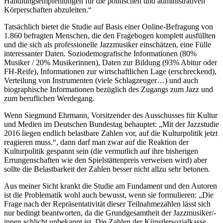
Handlungsempfehlungen für die politischen und administrativen
Körperschaften abzuleiten.“
Tatsächlich bietet die Studie auf Basis einer Online-Befragung von
1.860 befragten Menschen, die den Fragebogen komplett ausfüllten
und die sich als professionelle Jazzmusiker einschätzen, eine Fülle
interessanter Daten. Soziodemografische Informationen (80%
Musiker / 20% Musikerinnen), Daten zur Bildung (93% Abitur oder
FH-Reife), Informationen zur wirtschaftlichen Lage (erschreckend),
Verteilung von Instrumenten (viele Schlagzeuger…) und auch
biographische Informationen bezüglich des Zugangs zum Jazz und
zum beruflichen Werdegang.
Wenn Siegmund Ehrmann, Vorsitzender des Ausschusses für Kultur
und Medien im Deutschen Bundestag behauptet: „Mit der Jazzstudie
2016 liegen endlich belastbare Zahlen vor, auf die Kulturpolitik jetzt
reagieren muss.“, dann darf man zwar auf die Reaktion der
Kulturpolitik gespannt sein (die vermutlich auf ihre bisherigen
Errungenschaften wie den Spielstättenpreis verweisen wird) aber
sollte die Belastbarkeit der Zahlen besser nicht allzu sehr betonen.
Aus meiner Sicht krankt die Studie am Fundament und den Autoren
ist die Problematik wohl auch bewusst, wenn sie formulieren: „Die
Frage nach der Repräsentativität dieser Teilnahmezahlen lässt sich
nur bedingt beantworten, da die Grundgesamtheit der Jazzmusiker/-
innen schlicht unbekannt ist. Die Zahlen der Künstlersozialkasse