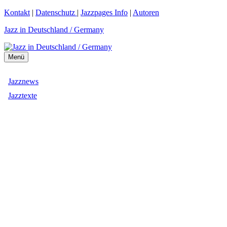
Zum
Kontakt
|
Datenschutz
|
Jazzpages Info
|
Autoren
Inhalt
Jazz in Deutschland / Germany
springen
Menü
Jazznews
Jazztexte