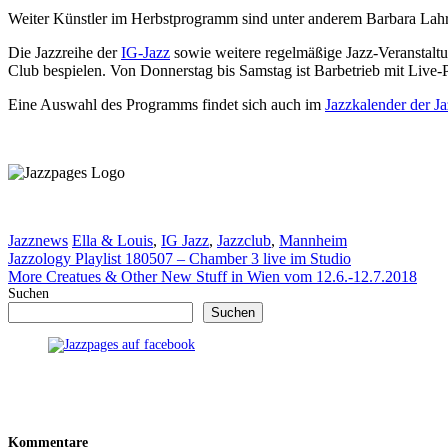
Weiter Künstler im Herbstprogramm sind unter anderem Barbara Lahr &
Die Jazzreihe der
IG-Jazz
sowie weitere regelmäßige Jazz-Veranstaltu
Club bespielen. Von Donnerstag bis Samstag ist Barbetrieb mit Live-P
Eine Auswahl des Programms findet sich auch im
Jazzkalender der J
Kategorien
Schlagwörter
Jazznews
Ella & Louis
,
IG Jazz
,
Jazzclub
,
Mannheim
Jazzology Playlist 180507 – Chamber 3 live im Studio
More Creatues & Other New Stuff in Wien vom 12.6.-12.7.2018
Suchen
Suchen
Kommentare