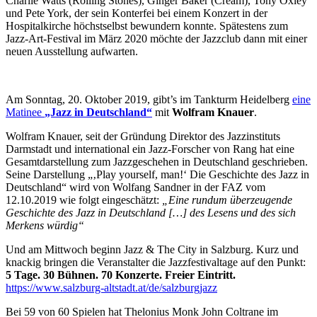
Charlie Watts (Rolling Stones), Ginger Baker (Cream), Tony Oxley
und Pete York, der sein Konterfei bei einem Konzert in der
Hospitalkirche höchstselbst bewundern konnte. Spätestens zum
Jazz-Art-Festival im März 2020 möchte der Jazzclub dann mit einer
neuen Ausstellung aufwarten.
Am Sonntag, 20. Oktober 2019, gibt’s im Tankturm Heidelberg
eine
Matinee
„Jazz in Deutschland“
mit
Wolfram Knauer
.
Wolfram Knauer, seit der Gründung Direktor des Jazzinstituts
Darmstadt und international ein Jazz-Forscher von Rang hat eine
Gesamtdarstellung zum Jazzgeschehen in Deutschland geschrieben.
Seine Darstellung „‚Play yourself, man!‘ Die Geschichte des Jazz in
Deutschland“ wird von Wolfang Sandner in der FAZ vom
12.10.2019 wie folgt eingeschätzt:
„Eine rundum überzeugende
Geschichte des Jazz in Deutschland […] des Lesens und des sich
Merkens würdig“
Und am Mittwoch beginn Jazz & The City in Salzburg. Kurz und
knackig bringen die Veranstalter die Jazzfestivaltage auf den Punkt:
5 Tage. 30 Bühnen. 70 Konzerte. Freier Eintritt.
https://www.salzburg-altstadt.at/de/salzburgjazz
Bei 59 von 60 Spielen hat Thelonius Monk John Coltrane im