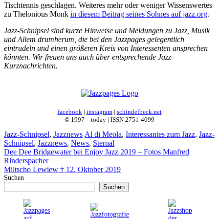
Tischtennis geschlagen. Weiteres mehr oder weniger Wissenswertes
zu Thelonious Monk
in diesem Beitrag seines Sohnes auf jazz.org
.
Jazz-Schnipsel sind kurze Hinweise und Meldungen zu Jazz, Musik
und Allem drumherum, die bei den Jazzpages gelegentlich
eintrudeln und einen größeren Kreis von Interessenten ansprechen
könnten. Wir freuen uns auch über entsprechende Jazz-
Kurznachrichten.
facebook
|
instagram
|
schindelbeck.net
© 1997 – today | ISSN 2751-4099
Kategorien
Schlagwörter
Jazz-Schnipsel
,
Jazznews
Al di Meola
,
Interessantes zum Jazz
,
Jazz-
Schnipsel
,
Jazznews
,
News
,
Sternal
Dee Dee Bridgewater bei Enjoy Jazz 2019 – Fotos Manfred
Rinderspacher
Miltscho Lewiew † 12. Oktober 2019
Suchen
Suchen