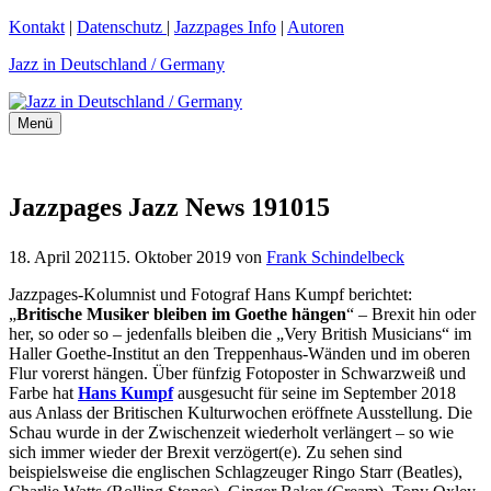
Zum
Kontakt
|
Datenschutz
|
Jazzpages Info
|
Autoren
Inhalt
Jazz in Deutschland / Germany
springen
Menü
Jazzpages Jazz News 191015
18. April 2021
15. Oktober 2019
von
Frank Schindelbeck
Jazzpages-Kolumnist und Fotograf Hans Kumpf berichtet:
„
Britische Musiker bleiben im Goethe hängen
“ – Brexit hin oder
her, so oder so – jedenfalls bleiben die „Very British Musicians“ im
Haller Goethe-Institut an den Treppenhaus-Wänden und im oberen
Flur vorerst hängen. Über fünfzig Fotoposter in Schwarzweiß und
Farbe hat
Hans Kumpf
ausgesucht für seine im September 2018
aus Anlass der Britischen Kulturwochen eröffnete Ausstellung. Die
Schau wurde in der Zwischenzeit wiederholt verlängert – so wie
sich immer wieder der Brexit verzögert(e). Zu sehen sind
beispielsweise die englischen Schlagzeuger Ringo Starr (Beatles),