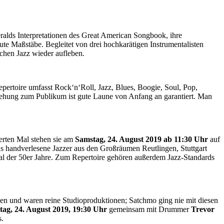
geralds Interpretationen des Great American Songbook, ihre
ute Maßstäbe. Begleitet von drei hochkarätigen Instrumentalisten
chen Jazz wieder aufleben.
Repertoire umfasst Rock‘n‘Roll, Jazz, Blues, Boogie, Soul, Pop,
iehung zum Publikum ist gute Laune von Anfang an garantiert. Man
erten Mal stehen sie am
Samstag, 24. August 2019 ab 11:30 Uhr
auf
s handverlesene Jazzer aus den Großräumen Reutlingen, Stuttgart
al der 50er Jahre. Zum Repertoire gehören außerdem Jazz-Standards
und waren reine Studioproduktionen; Satchmo ging nie mit diesen
ag, 24. August 2019, 19:30 Uhr
gemeinsam mit Drummer
Trevor
s.