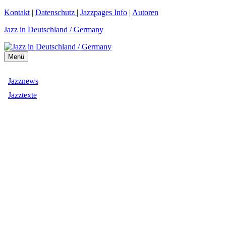
Zum
Kontakt
|
Datenschutz
|
Jazzpages Info
|
Autoren
Inhalt
Jazz in Deutschland / Germany
springen
Menü
Jazznews
Jazztexte