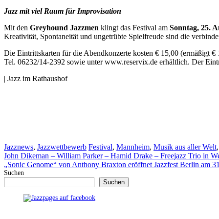
Jazz mit viel Raum für Improvisation
Mit den
Greyhound Jazzmen
klingt das Festival am
Sonntag, 25. A
Kreativität, Spontaneität und ungetrübte Spielfreude sind die verbind
Die Eintrittskarten für die Abendkonzerte kosten € 15,00 (ermäßigt €
Tel. 06232/14-2392 sowie unter www.reservix.de erhältlich. Der Eintr
| Jazz im Rathaushof
Kategorien
Schlagwörter
Jazznews
,
Jazzwettbewerb
Festival
,
Mannheim
,
Musik aus aller Welt
John Dikeman – William Parker – Hamid Drake – Freejazz Trio in W
„Sonic Genome“ von Anthony Braxton eröffnet Jazzfest Berlin am 3
Suchen
Suchen