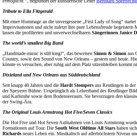
ermöglicht.“
, begründet der künstlerische Leiter
Bernhard Sperrfecht
Tribute to Ella Fitzgerald
Mit einer Hommage an die unvergessene „First Lady of Song“ startet
Improvisationen und nicht zuletzt ihre pure Lebensfreude begeistern 
lassen die profilierten und unverwechselbaren
Sängerinnen Janice D
The world’s smallest Big Band
„Handmade-music is still king!“, das beweisen
Simon & Simon
aus 
Country, sowie den Sound von New Orleans – gestern und heute. Hier
könnte es versuchen, aber ruhig auf dem Platz sitzenbleiben kommt ni
Dixieland und New Orleans aus Süddeutschland
Seit knapp 40 Jahren sind die
Hardt Stompers
aus Reutlingen in der
der Speyerer Bühne. Ursprünglich als Lehrerband des Reutlinger Bil
und Karlsruhe sowie dem Bodenseeraum. Sie bevorzugen den klassisc
der Swing-Ära.
The Original Louis Armstrong Hot Five/Seven Classics
Die Hot Five und Hot Seven Aufnahmen von Louis Armstrong wurden
Formationen auf Tour. Die
South West Oldtime All Stars
haben sich
Richards
neues Leben ein. Musikalisch auf allerhöchstem Niveau un