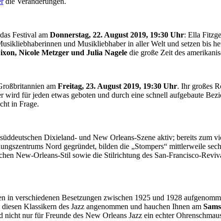
er
die Veränderungen.
 das Festival am
Donnerstag, 22. August 2019, 19:30 Uhr
: Ella Fitz
Musikliebhaberinnen und Musikliebhaber in aller Welt und setzen bis he
ixon, Nicole Metzger und Julia Nagele
die große Zeit des amerikanis
Großbritannien am
Freitag, 23. August 2019, 19:30 Uhr
. Ihr großes 
 wird für jeden etwas geboten und durch eine schnell aufgebaute Bez
cht in Frage.
 süddeutschen Dixieland- und New Orleans-Szene aktiv; bereits zum vi
dungszentrums Nord gegründet, bilden die „Stompers“ mittlerweile sech
hen New-Orleans-Stil sowie die Stilrichtung des San-Francisco-Reviv
 in verschiedenen Besetzungen zwischen 1925 und 1928 aufgenommen 
 diesen Klassikern des Jazz angenommen und hauchen Ihnen am
Samst
d nicht nur für Freunde des New Orleans Jazz ein echter Ohrenschmau