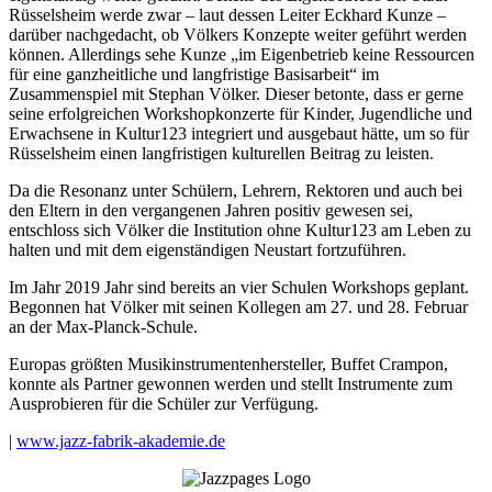
Rüsselsheim werde zwar – laut dessen Leiter Eckhard Kunze –
darüber nachgedacht, ob Völkers Konzepte weiter geführt werden
können. Allerdings sehe Kunze „im Eigenbetrieb keine Ressourcen
für eine ganzheitliche und langfristige Basisarbeit“ im
Zusammenspiel mit Stephan Völker. Dieser betonte, dass er gerne
seine erfolgreichen Workshopkonzerte für Kinder, Jugendliche und
Erwachsene in Kultur123 integriert und ausgebaut hätte, um so für
Rüsselsheim einen langfristigen kulturellen Beitrag zu leisten.
Da die Resonanz unter Schülern, Lehrern, Rektoren und auch bei
den Eltern in den vergangenen Jahren positiv gewesen sei,
entschloss sich Völker die Institution ohne Kultur123 am Leben zu
halten und mit dem eigenständigen Neustart fortzuführen.
Im Jahr 2019 Jahr sind bereits an vier Schulen Workshops geplant.
Begonnen hat Völker mit seinen Kollegen am 27. und 28. Februar
an der Max-Planck-Schule.
Europas größten Musikinstrumentenhersteller, Buffet Crampon,
konnte als Partner gewonnen werden und stellt Instrumente zum
Ausprobieren für die Schüler zur Verfügung.
|
www.jazz-fabrik-akademie.de