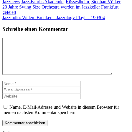
Kategorien
Schlagwörter
Jazznews
Jazz-Fabrik-Akademie
,
Rüsseslheim
,
Stephan Völker
20 Jahre Swing Size Orchestra werden im Jazzkeller Frankfurt
gefeiert
Jazzradio: Willem Breuker – Jazzology Playlist 190304
Schreibe einen Kommentar
Kommentar
Name
E-
Mail-
Website
Adresse
Name, E-Mail-Adresse und Website in diesem Browser für
meinen nächsten Kommentar speichern.