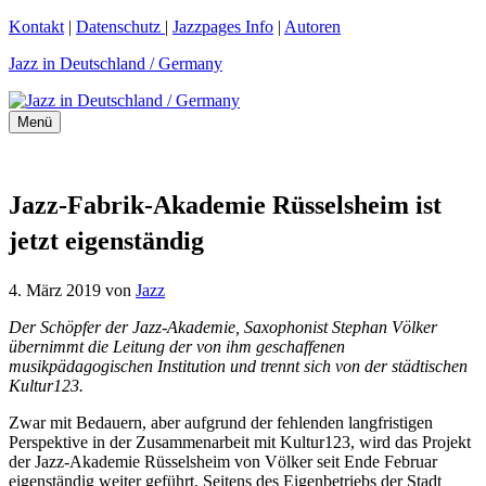
Zum
Kontakt
|
Datenschutz
|
Jazzpages Info
|
Autoren
Inhalt
Jazz in Deutschland / Germany
springen
Menü
Jazz-Fabrik-Akademie Rüsselsheim ist
jetzt eigenständig
4. März 2019
von
Jazz
Der Schöpfer der Jazz-Akademie, Saxophonist Stephan Völker
übernimmt die Leitung der von ihm geschaffenen
musikpädagogischen Institution und trennt sich von der städtischen
Kultur123.
Zwar mit Bedauern, aber aufgrund der fehlenden langfristigen
Perspektive in der Zusammenarbeit mit Kultur123, wird das Projekt
der Jazz-Akademie Rüsselsheim von Völker seit Ende Februar
eigenständig weiter geführt. Seitens des Eigenbetriebs der Stadt