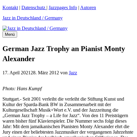
Zum
Kontakt
|
Datenschutz
|
Jazzpages Info
|
Autoren
Inhalt
Jazz in Deutschland / Germany
springen
Menü
German Jazz Trophy an Pianist Monty
Alexander
17. April 2021
28. März 2012
von
Jazz
Photo: Hans Kumpf
Stuttgart.- Seit 2001 verleiht die verleiht die Stiftung Kunst und
Kultur der Sparda-Bank BW in Zusammenarbeit mit der
Kulturgesellschaft Musik+Wort e.V. und der Jazzzeitung die
„German Jazz Trophy – a Life for Jazz“. Von den 11 Preisträgern
waren bisher fünf Klavierspieler. Die Nummer sechs folgt dieses
Jahr: Mit dem jamaikanischen Pianisten Monty Alexander ehrt die
Jury einen der beliebtesten Jazzmusiker der vergangenen Jahrzehnte