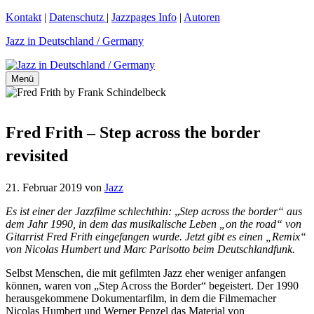
Zum
Kontakt
|
Datenschutz
|
Jazzpages Info
|
Autoren
Inhalt
Jazz in Deutschland / Germany
springen
Menü
Fred Frith – Step across the border
revisited
21. Februar 2019
von
Jazz
Es ist einer der Jazzfilme schlechthin:
„
Step across the border“ aus
dem Jahr 1990, in dem das musikalische Leben „on the road“ von
Gitarrist Fred Frith eingefangen wurde. Jetzt gibt es einen „Remix“
von Nicolas Humbert und Marc Parisotto beim Deutschlandfunk.
Selbst Menschen, die mit gefilmten Jazz eher weniger anfangen
können, waren von „Step Across the Border“ begeistert. Der 1990
herausgekommene Dokumentarfilm, in dem die Filmemacher
Nicolas Humbert und Werner Penzel das Material von