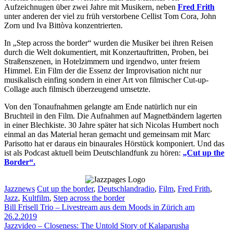
Aufzeichnugen über zwei Jahre mit Musikern, neben
Fred Frith
unter anderen der viel zu früh verstorbene Cellist Tom Cora, John
Zorn und Iva Bittòva konzentrierten.
In „Step across the border“ wurden die Musiker bei ihren Reisen
durch die Welt dokumentiert, mit Konzertauftritten, Proben, bei
Straßenszenen, in Hotelzimmern und irgendwo, unter freiem
Himmel. Ein Film der die Essenz der Improvisation nicht nur
musikalisch einfing sondern in einer Art von filmischer Cut-up-
Collage auch filmisch überzeugend umsetzte.
Von den Tonaufnahmen gelangte am Ende natürlich nur ein
Bruchteil in den Film. Die Aufnahmen auf Magnetbändern lagerten
in einer Blechkiste. 30 Jahre später hat sich Nicolas Humbert noch
einmal an das Material heran gemacht und gemeinsam mit Marc
Parisotto hat er daraus ein binaurales Hörstück komponiert. Und das
ist als Podcast aktuell beim Deutschlandfunk zu hören:
„Cut up the
Border“.
Kategorien
Schlagwörter
Jazznews
Cut up the border
,
Deutschlandradio
,
Film
,
Fred Frith
,
Jazz
,
Kultfilm
,
Step across the border
Bill Frisell Trio – Livestream aus dem Moods in Zürich am
26.2.2019
Jazzvideo – Closeness: The Untold Story of Kalaparusha