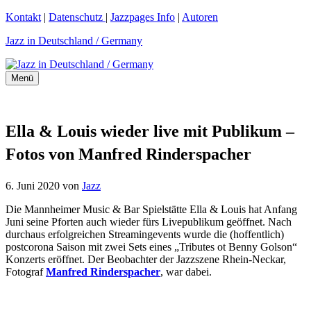
Zum
Kontakt
|
Datenschutz
|
Jazzpages Info
|
Autoren
Inhalt
Jazz in Deutschland / Germany
springen
Menü
Ella & Louis wieder live mit Publikum –
Fotos von Manfred Rinderspacher
6. Juni 2020
von
Jazz
Die Mannheimer Music & Bar Spielstätte Ella & Louis hat Anfang
Juni seine Pforten auch wieder fürs Livepublikum geöffnet. Nach
durchaus erfolgreichen Streamingevents wurde die (hoffentlich)
postcorona Saison mit zwei Sets eines „Tributes ot Benny Golson“
Konzerts eröffnet. Der Beobachter der Jazzszene Rhein-Neckar,
Fotograf
Manfred Rinderspacher
, war dabei.