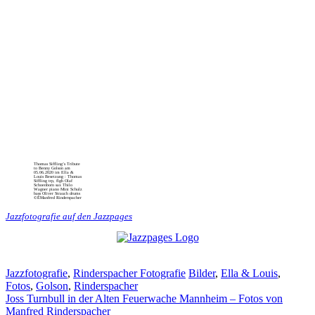
Thomas Siffling’s Tribute
to Benny Golson am
05.06.2020 im Ella &
Louis Besetzung : Thomas
Siffling trp, flgh Olaf
Schoenborn sax Thilo
Wagner piano Mini Schulz
bass Oliver Strauch drums
©ÊManfred Rinderspacher
Jazzfotografie auf den Jazzpages
Kategorien
Schlagwörter
Jazzfotografie
,
Rinderspacher Fotografie
Bilder
,
Ella & Louis
,
Fotos
,
Golson
,
Rinderspacher
Joss Turnbull in der Alten Feuerwache Mannheim – Fotos von
Manfred Rinderspacher