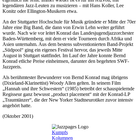
legendären Jazz-Leuten zu musizieren – mit Hans Koller, Lee
Konitz oder Ellington-Musikern etwa.
An der Stuttgarter Hochschule für Musik gründete er Mitte der 70er
Jahre eine Big Band, die dann von Erwin Lehn weiter geführt
wurde. Nach wie vor leitet Konrad das Landesjugendjazzorchester
Baden-Württemberg, mit dem er viele Tourneen durch Afrika und
Asien unternahm. Aus dem bestens subventionierten Band-Projekt
„Südpool“ ging ein eigenes Festival hervor, das jeweils Mitte
August in Stuttgart stattfindet. Im Lauf der Jahre konnte Bernd
Konrad etliche Preise einheimsen, darunter den begehrten SWF-
Jazzpreis.
Als berühmtester Bewunderer von Bernd Konrad mag übrigens
(Dixieland-Klarinettist) Woody Allen gelten. In seinem Film
„Hannah und ihre Schwestern“ (1985) betreibt der schauspielernde
Regisseur ganz bewusst „product placement“ mit der Konrad-LP
„Traumtänzer“, die der New Yorker Stadtneurotiker zuvor intensiv
angehört hatte.
(Oktober 2001)
Kumpfs
Kolumnen