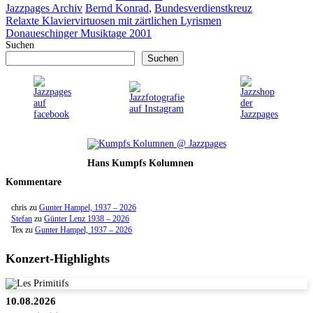
Kategorien
Schlagwörter
Jazzpages Archiv
Bernd Konrad
,
Bundesverdienstkreuz
Relaxte Klaviervirtuosen mit zärtlichen Lyrismen
Donaueschinger Musiktage 2001
Suchen
Suchen
Hans Kumpfs Kolumnen
Kommentare
chris
zu
Gunter Hampel, 1937 – 2026
Stefan
zu
Günter Lenz 1938 – 2026
Tex
zu
Gunter Hampel, 1937 – 2026
Konzert-Highlights
10.08.2026