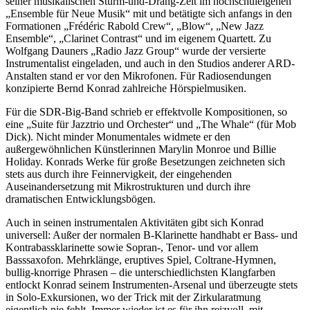
seiner musikalischen Sturm-und-Drang-Zeit im hochschuleigenen
„Ensemble für Neue Musik“ mit und betätigte sich anfangs in den
Formationen „Frédéric Rabold Crew“, „Blow“, „New Jazz
Ensemble“, „Clarinet Contrast“ und im eigenem Quartett. Zu
Wolfgang Dauners „Radio Jazz Group“ wurde der versierte
Instrumentalist eingeladen, und auch in den Studios anderer ARD-
Anstalten stand er vor den Mikrofonen. Für Radiosendungen
konzipierte Bernd Konrad zahlreiche Hörspielmusiken.
Für die SDR-Big-Band schrieb er effektvolle Kompositionen, so
eine „Suite für Jazztrio und Orchester“ und „The Whale“ (für Mob
Dick). Nicht minder Monumentales widmete er den
außergewöhnlichen Künstlerinnen Marylin Monroe und Billie
Holiday. Konrads Werke für große Besetzungen zeichneten sich
stets aus durch ihre Feinnervigkeit, der eingehenden
Auseinandersetzung mit Mikrostrukturen und durch ihre
dramatischen Entwicklungsbögen.
Auch in seinen instrumentalen Aktivitäten gibt sich Konrad
universell: Außer der normalen B-Klarinette handhabt er Bass- und
Kontrabassklarinette sowie Sopran-, Tenor- und vor allem
Basssaxofon. Mehrklänge, eruptives Spiel, Coltrane-Hymnen,
bullig-knorrige Phrasen – die unterschiedlichsten Klangfarben
entlockt Konrad seinem Instrumenten-Arsenal und überzeugte stets
in Solo-Exkursionen, wo der Trick mit der Zirkularatmung
eigentlich nie fehlt. Immer wieder ist es für ihn reizvoll, mit