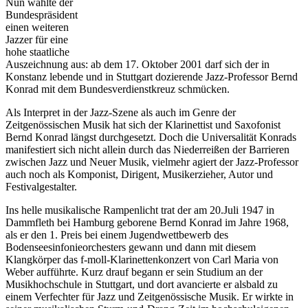
Nun wählte der
Bundespräsident
einen weiteren
Jazzer für eine
hohe staatliche
Auszeichnung aus: ab dem 17. Oktober 2001 darf sich der in
Konstanz lebende und in Stuttgart dozierende Jazz-Professor Bernd
Konrad mit dem Bundesverdienstkreuz schmücken.
Als Interpret in der Jazz-Szene als auch im Genre der
Zeitgenössischen Musik hat sich der Klarinettist und Saxofonist
Bernd Konrad längst durchgesetzt. Doch die Universalität Konrads
manifestiert sich nicht allein durch das Niederreißen der Barrieren
zwischen Jazz und Neuer Musik, vielmehr agiert der Jazz-Professor
auch noch als Komponist, Dirigent, Musikerzieher, Autor und
Festivalgestalter.
Ins helle musikalische Rampenlicht trat der am 20.Juli 1947 in
Dammfleth bei Hamburg geborene Bernd Konrad im Jahre 1968,
als er den 1. Preis bei einem Jugendwettbewerb des
Bodenseesinfonieorchesters gewann und dann mit diesem
Klangkörper das f-moll-Klarinettenkonzert von Carl Maria von
Weber aufführte. Kurz drauf begann er sein Studium an der
Musikhochschule in Stuttgart, und dort avancierte er alsbald zu
einem Verfechter für Jazz und Zeitgenössische Musik. Er wirkte in