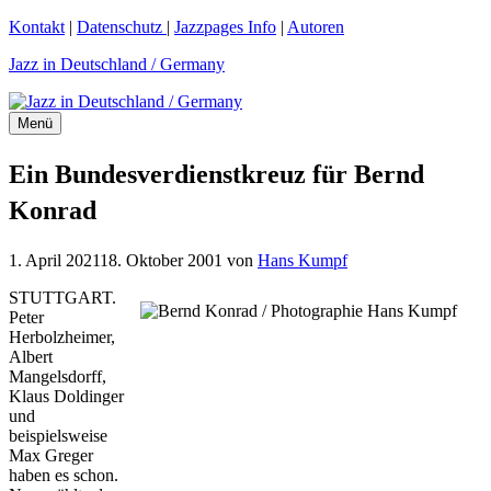
Zum
Kontakt
|
Datenschutz
|
Jazzpages Info
|
Autoren
Inhalt
Jazz in Deutschland / Germany
springen
Menü
Ein Bundesverdienstkreuz für Bernd
Konrad
1. April 2021
18. Oktober 2001
von
Hans Kumpf
STUTTGART.
Peter
Herbolzheimer,
Albert
Mangelsdorff,
Klaus Doldinger
und
beispielsweise
Max Greger
haben es schon.