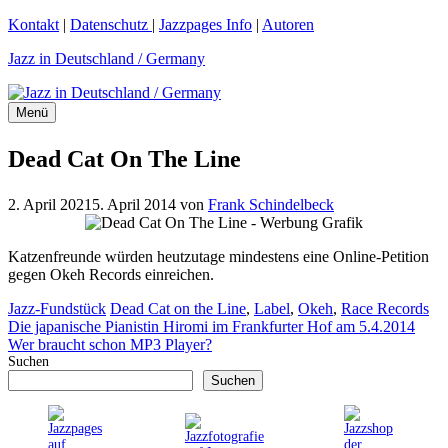
Zum
Kontakt
|
Datenschutz
|
Jazzpages Info
|
Autoren
Inhalt
Jazz in Deutschland / Germany
springen
Menü
Dead Cat On The Line
2. April 2021
5. April 2014
von
Frank Schindelbeck
Katzenfreunde würden heutzutage mindestens eine Online-Petition
gegen Okeh Records einreichen.
Kategorien
Schlagwörter
Jazz-Fundstück
Dead Cat on the Line
,
Label
,
Okeh
,
Race Records
Die japanische Pianistin Hiromi im Frankfurter Hof am 5.4.2014
Wer braucht schon MP3 Player?
Suchen
Suchen