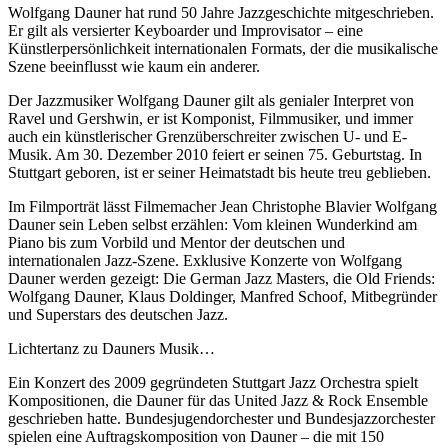
Wolfgang Dauner hat rund 50 Jahre Jazzgeschichte mitgeschrieben.
Er gilt als versierter Keyboarder und Improvisator – eine
Künstlerpersönlichkeit internationalen Formats, der die musikalische
Szene beeinflusst wie kaum ein anderer.
Der Jazzmusiker Wolfgang Dauner gilt als genialer Interpret von
Ravel und Gershwin, er ist Komponist, Filmmusiker, und immer
auch ein künstlerischer Grenzüberschreiter zwischen U- und E-
Musik. Am 30. Dezember 2010 feiert er seinen 75. Geburtstag. In
Stuttgart geboren, ist er seiner Heimatstadt bis heute treu geblieben.
Im Filmporträt lässt Filmemacher Jean Christophe Blavier Wolfgang
Dauner sein Leben selbst erzählen: Vom kleinen Wunderkind am
Piano bis zum Vorbild und Mentor der deutschen und
internationalen Jazz-Szene. Exklusive Konzerte von Wolfgang
Dauner werden gezeigt: Die German Jazz Masters, die Old Friends:
Wolfgang Dauner, Klaus Doldinger, Manfred Schoof, Mitbegründer
und Superstars des deutschen Jazz.
Lichtertanz zu Dauners Musik…
Ein Konzert des 2009 gegründeten Stuttgart Jazz Orchestra spielt
Kompositionen, die Dauner für das United Jazz & Rock Ensemble
geschrieben hatte. Bundesjugendorchester und Bundesjazzorchester
spielen eine Auftragskomposition von Dauner – die mit 150