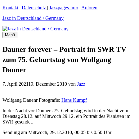
Zum
Kontakt
|
Datenschutz
|
Jazzpages Info
|
Autoren
Inhalt
Jazz in Deutschland / Germany
springen
Menü
Dauner forever – Portrait im SWR TV
zum 75. Geburtstag von Wolfgang
Dauner
7. April 2021
19. Dezember 2010
von
Jazz
Wolfgang Dauenr Fotografie:
Hans Kumpf
In der Nacht vor Dauners 75. Geburtstag wird in der Nacht vom
Dienstag 28.12. auf Mittwoch 29.12. ein Portrait des Pianisten im
SWR gesendet.
Sendung am Mittwoch, 29.12.2010, 00.05 bis 0.50 Uhr