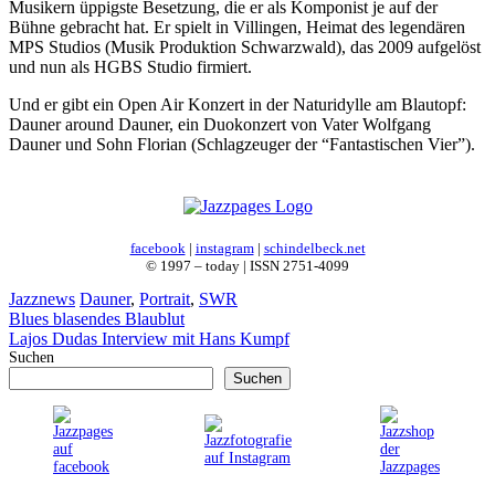
Musikern üppigste Besetzung, die er als Komponist je auf der
Bühne gebracht hat. Er spielt in Villingen, Heimat des legendären
MPS Studios (Musik Produktion Schwarzwald), das 2009 aufgelöst
und nun als HGBS Studio firmiert.
Und er gibt ein Open Air Konzert in der Naturidylle am Blautopf:
Dauner around Dauner, ein Duokonzert von Vater Wolfgang
Dauner und Sohn Florian (Schlagzeuger der “Fantastischen Vier”).
facebook
|
instagram
|
schindelbeck.net
© 1997 – today | ISSN 2751-4099
Kategorien
Schlagwörter
Jazznews
Dauner
,
Portrait
,
SWR
Blues blasendes Blaublut
Lajos Dudas Interview mit Hans Kumpf
Suchen
Suchen