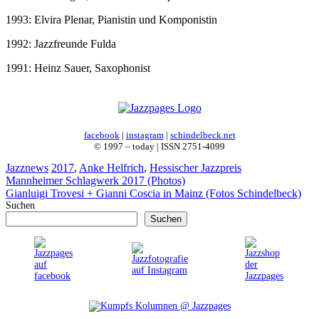
1993: Elvira Plenar, Pianistin und Komponistin
1992: Jazzfreunde Fulda
1991: Heinz Sauer, Saxophonist
facebook
|
instagram
|
schindelbeck.net
© 1997 – today | ISSN 2751-4099
Kategorien
Schlagwörter
Jazznews
2017
,
Anke Helfrich
,
Hessischer Jazzpreis
Mannheimer Schlagwerk 2017 (Photos)
Gianluigi Trovesi + Gianni Coscia in Mainz (Fotos Schindelbeck)
Suchen
Suchen