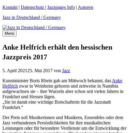
Zum
Kontakt
|
Datenschutz
|
Jazzpages Info
|
Autoren
Inhalt
Jazz in Deutschland / Germany
springen
Menü
Anke Helfrich erhält den hessischen
Jazzpreis 2017
5. April 2021
25. Mai 2017
von
Jazz
Kunstminister Boris Rhein gab am Mittwoch bekannt, das
Anke
Helfrich
zwar in Weinheim geboren und zeitweise in Namibia
aufgewachsen sie – ihre Wurzeln aber schon seit vielen Jahren in
Frankfurt und Hessen lägen.
„Sie ist damit eine wichtige Botschafterin für die Jazzstadt
Frankfurt.“
Der Preis soll Musikerinnen und Musikern, Ensembles oder dem
Jazz verbundenen Persönlichkeiten für ihre musikalischen
Leistungen oder für besondere Verdienste um die Entwicklung der