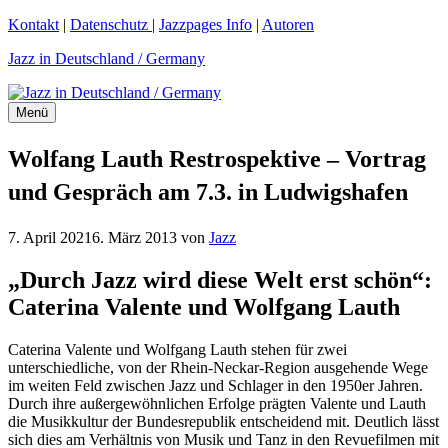
Zum
Kontakt
|
Datenschutz
|
Jazzpages Info
|
Autoren
Inhalt
Jazz in Deutschland / Germany
springen
Menü
Wolfang Lauth Restrospektive – Vortrag
und Gespräch am 7.3. in Ludwigshafen
7. April 2021
6. März 2013
von
Jazz
„Durch Jazz wird diese Welt erst schön“:
Caterina Valente und Wolfgang Lauth
Caterina Valente und Wolfgang Lauth stehen für zwei
unterschiedliche, von der Rhein-Neckar-Region ausgehende Wege
im weiten Feld zwischen Jazz und Schlager in den 1950er Jahren.
Durch ihre außergewöhnlichen Erfolge prägten Valente und Lauth
die Musikkultur der Bundesrepublik entscheidend mit. Deutlich lässt
sich dies am Verhältnis von Musik und Tanz in den Revuefilmen mit