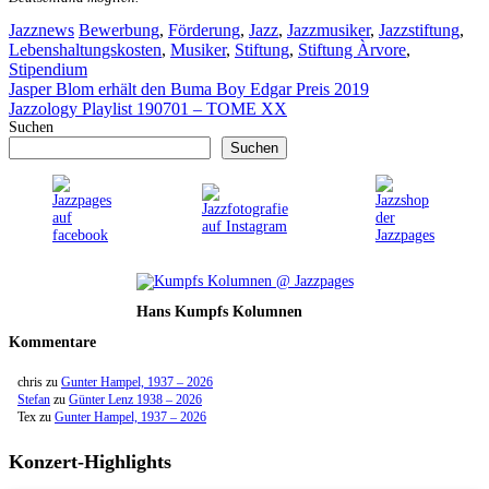
Kategorien
Schlagwörter
Jazznews
Bewerbung
,
Förderung
,
Jazz
,
Jazzmusiker
,
Jazzstiftung
,
Lebenshaltungskosten
,
Musiker
,
Stiftung
,
Stiftung Àrvore
,
Stipendium
Jasper Blom erhält den Buma Boy Edgar Preis 2019
Jazzology Playlist 190701 – TOME XX
Suchen
Suchen
Hans Kumpfs Kolumnen
Kommentare
chris
zu
Gunter Hampel, 1937 – 2026
Stefan
zu
Günter Lenz 1938 – 2026
Tex
zu
Gunter Hampel, 1937 – 2026
Konzert-Highlights