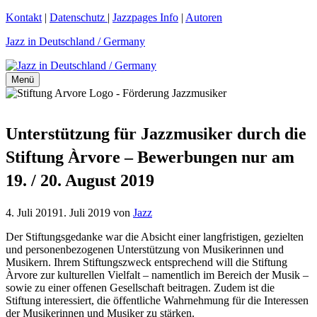
Zum
Kontakt
|
Datenschutz
|
Jazzpages Info
|
Autoren
Inhalt
Jazz in Deutschland / Germany
springen
Menü
Unterstützung für Jazzmusiker durch die
Stiftung Àrvore – Bewerbungen nur am
19. / 20. August 2019
4. Juli 2019
1. Juli 2019
von
Jazz
Der Stiftungsgedanke war die Absicht einer langfristigen, gezielten
und personenbezogenen Unterstützung von Musikerinnen und
Musikern. Ihrem Stiftungszweck entsprechend will die Stiftung
Àrvore zur kulturellen Vielfalt – namentlich im Bereich der Musik –
sowie zu einer offenen Gesellschaft beitragen. Zudem ist die
Stiftung interessiert, die öffentliche Wahrnehmung für die Interessen
der Musikerinnen und Musiker zu stärken.