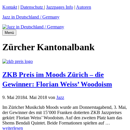
Zum
Kontakt
|
Datenschutz
|
Jazzpages Info
|
Autoren
Inhalt
Jazz in Deutschland / Germany
springen
Menü
Zürcher Kantonalbank
ZKB Preis im Moods Zürich – die
Gewinner: Florian Weiss’ Woodoism
9. Mai 2018
4. Mai 2018
von
Jazz
Im Züricher Musikclub Moods wurde am Donnerstagabend, 3. Mai,
der Gewinner des mit 15’000 Franken dotierten ZKB Jazzpreises
gekürt: Florian Weiss’ Woodoism. Auf den zweiten Platz kam das
Shems Bendali Quintet. Beide Formationen spielten auf …
weiterlesen