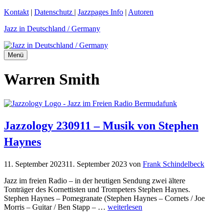
Zum
Kontakt
|
Datenschutz
|
Jazzpages Info
|
Autoren
Inhalt
Jazz in Deutschland / Germany
springen
Menü
Warren Smith
Jazzology 230911 – Musik von Stephen
Haynes
11. September 2023
11. September 2023
von
Frank Schindelbeck
Jazz im freien Radio – in der heutigen Sendung zwei ältere
Tonträger des Kornettisten und Trompeters Stephen Haynes.
Stephen Haynes – Pomegranate (Stephen Haynes – Cornets / Joe
Morris – Guitar / Ben Stapp – …
weiterlesen