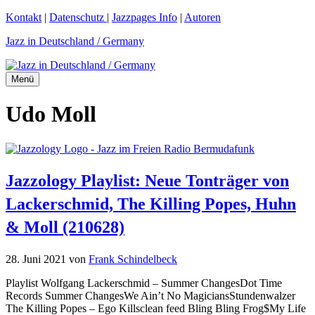
Zum
Kontakt
|
Datenschutz
|
Jazzpages Info
|
Autoren
Inhalt
Jazz in Deutschland / Germany
springen
Menü
Udo Moll
Jazzology Playlist: Neue Tonträger von
Lackerschmid, The Killing Popes, Huhn
& Moll (210628)
28. Juni 2021
von
Frank Schindelbeck
Playlist Wolfgang Lackerschmid – Summer ChangesDot Time
Records Summer ChangesWe Ain’t No MagiciansStundenwalzer
The Killing Popes – Ego Killsclean feed Bling Bling Frog$My Life