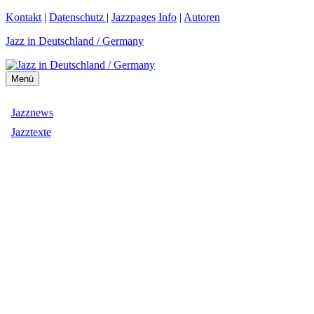
Zum
Kontakt
|
Datenschutz
|
Jazzpages Info
|
Autoren
Inhalt
Jazz in Deutschland / Germany
springen
Menü
Jazznews
Jazztexte