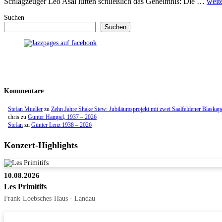
Schlagzeuger Leo Asal lüften schließlich das Geheimnis: Die …
weit
Suchen
Suchen
Kommentare
Stefan Mueller
zu
Zehn Jahre Shake Stew: Jubiläumsprojekt mit zwei Saalfeldener Blaskap
chris
zu
Gunter Hampel, 1937 – 2026
Stefan
zu
Günter Lenz 1938 – 2026
Konzert-Highlights
10.08.2026
Les Primitifs
Frank-Loebsches-Haus · Landau