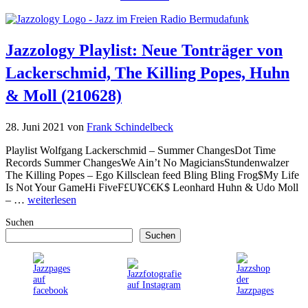
Jazzology Playlist: Neue Tonträger von
Lackerschmid, The Killing Popes, Huhn
& Moll (210628)
28. Juni 2021
von
Frank Schindelbeck
Playlist Wolfgang Lackerschmid – Summer ChangesDot Time
Records Summer ChangesWe Ain’t No MagiciansStundenwalzer
The Killing Popes – Ego Killsclean feed Bling Bling Frog$My Life
Is Not Your GameHi FiveF£U¥C€K$ Leonhard Huhn & Udo Moll
– …
weiterlesen
Suchen
Suchen