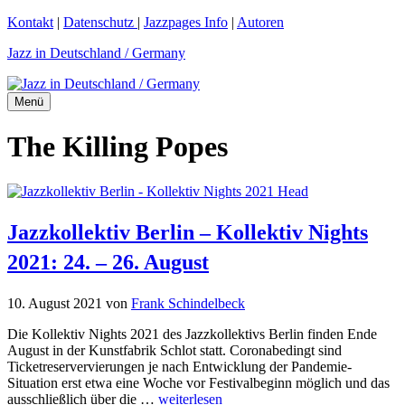
Zum
Kontakt
|
Datenschutz
|
Jazzpages Info
|
Autoren
Inhalt
Jazz in Deutschland / Germany
springen
Menü
The Killing Popes
Jazzkollektiv Berlin – Kollektiv Nights
2021: 24. – 26. August
10. August 2021
von
Frank Schindelbeck
Die Kollektiv Nights 2021 des Jazzkollektivs Berlin finden Ende
August in der Kunstfabrik Schlot statt. Coronabedingt sind
Ticketreservervierungen je nach Entwicklung der Pandemie-
Situation erst etwa eine Woche vor Festivalbeginn möglich und das
ausschließlich über die …
weiterlesen