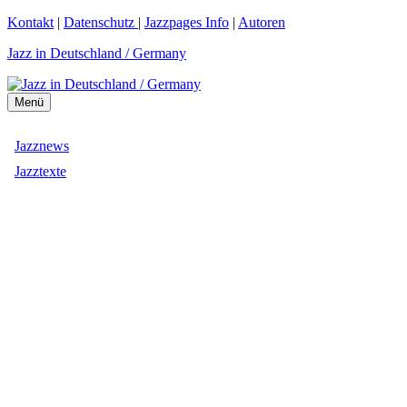
Zum
Kontakt
|
Datenschutz
|
Jazzpages Info
|
Autoren
Inhalt
Jazz in Deutschland / Germany
springen
Menü
Jazznews
Jazztexte