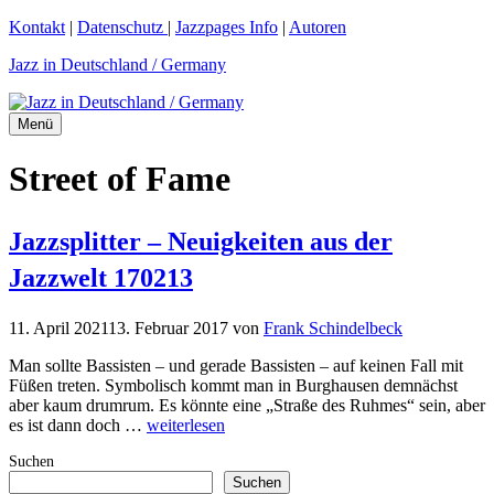
Zum
Kontakt
|
Datenschutz
|
Jazzpages Info
|
Autoren
Inhalt
Jazz in Deutschland / Germany
springen
Menü
Street of Fame
Jazzsplitter – Neuigkeiten aus der
Jazzwelt 170213
11. April 2021
13. Februar 2017
von
Frank Schindelbeck
Man sollte Bassisten – und gerade Bassisten – auf keinen Fall mit
Füßen treten. Symbolisch kommt man in Burghausen demnächst
aber kaum drumrum. Es könnte eine „Straße des Ruhmes“ sein, aber
es ist dann doch …
weiterlesen
Suchen
Suchen