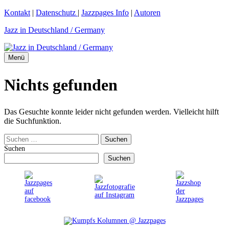
Zum
Kontakt
|
Datenschutz
|
Jazzpages Info
|
Autoren
Inhalt
Jazz in Deutschland / Germany
springen
Menü
Nichts gefunden
Das Gesuchte konnte leider nicht gefunden werden. Vielleicht hilft
die Suchfunktion.
Suchen
nach:
Suchen
Suchen