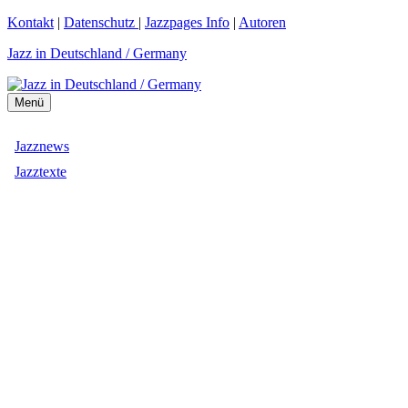
Zum
Kontakt
|
Datenschutz
|
Jazzpages Info
|
Autoren
Inhalt
Jazz in Deutschland / Germany
springen
Menü
Jazznews
Jazztexte