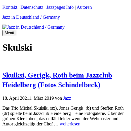
Zum
Kontakt
|
Datenschutz
|
Jazzpages Info
|
Autoren
Inhalt
Jazz in Deutschland / Germany
springen
Menü
Skulski
Skulksi, Gerigk, Roth beim Jazzclub
Heidelberg (Fotos Schindelbeck)
18. April 2021
1. März 2019
von
Jazz
Das Trio Michal Skulslki (sx), Jonas Gerigk, (b) und Steffen Roth
(dr) spielte beim Jazzclub Heidelberg – eine Fotogalerie. Über den
grünen Klee loben, das entfällt leider wenn der Webmaster und
Autor gleichzeitig der Chef …
weiterlesen