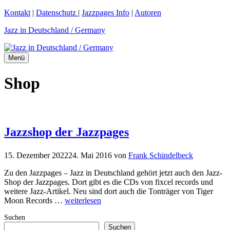
Zum
Kontakt
|
Datenschutz
|
Jazzpages Info
|
Autoren
Inhalt
Jazz in Deutschland / Germany
springen
Menü
Shop
Jazzshop der Jazzpages
15. Dezember 2022
24. Mai 2016
von
Frank Schindelbeck
Zu den Jazzpages – Jazz in Deutschland gehört jetzt auch den Jazz-
Shop der Jazzpages. Dort gibt es die CDs von fixcel records und
weitere Jazz-Artikel. Neu sind dort auch die Tonträger von Tiger
Moon Records …
weiterlesen
Suchen
Suchen