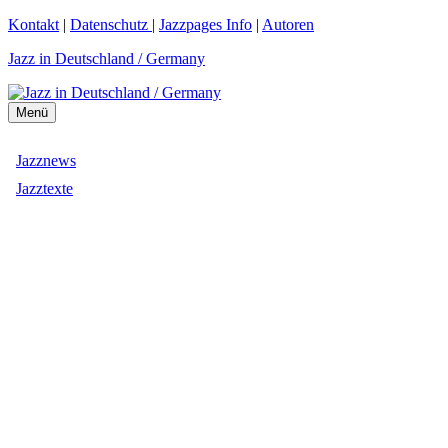
Zum
Kontakt
|
Datenschutz
|
Jazzpages Info
|
Autoren
Inhalt
Jazz in Deutschland / Germany
springen
Menü
Jazznews
Jazztexte