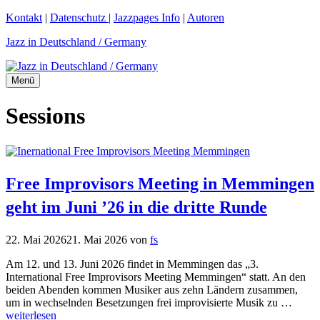
Zum
Kontakt
|
Datenschutz
|
Jazzpages Info
|
Autoren
Inhalt
Jazz in Deutschland / Germany
springen
Menü
Sessions
Free Improvisors Meeting in Memmingen
geht im Juni ’26 in die dritte Runde
22. Mai 2026
21. Mai 2026
von
fs
Am 12. und 13. Juni 2026 findet in Memmingen das „3.
International Free Improvisors Meeting Memmingen“ statt. An den
beiden Abenden kommen Musiker aus zehn Ländern zusammen,
um in wechselnden Besetzungen frei improvisierte Musik zu …
weiterlesen