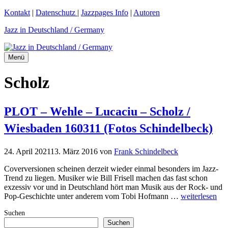
Zum
Kontakt
|
Datenschutz
|
Jazzpages Info
|
Autoren
Inhalt
Jazz in Deutschland / Germany
springen
Menü
Scholz
PLOT – Wehle – Lucaciu – Scholz /
Wiesbaden 160311 (Fotos Schindelbeck)
24. April 2021
13. März 2016
von
Frank Schindelbeck
Coverversionen scheinen derzeit wieder einmal besonders im Jazz-
Trend zu liegen. Musiker wie Bill Frisell machen das fast schon
exzessiv vor und in Deutschland hört man Musik aus der Rock- und
Pop-Geschichte unter anderem vom Tobi Hofmann …
weiterlesen
Suchen
Suchen