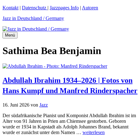
Zum
Kontakt
|
Datenschutz
|
Jazzpages Info
|
Autoren
Inhalt
Jazz in Deutschland / Germany
springen
Menü
Sathima Bea Benjamin
Abdullah Ibrahim 1934–2026 | Fotos von
Hans Kumpf und Manfred Rinderspacher
16. Juni 2026
von
Jazz
Der südafrikanische Pianist und Komponist Abdullah Ibrahim ist im
Alter von 91 Jahren in Prien am Chiemsee gestorben. Geboren
wurde er 1934 in Kapstadt als Adolph Johannes Brand, bekannt
wurde er zunächst unter dem Namen …
weiterlesen