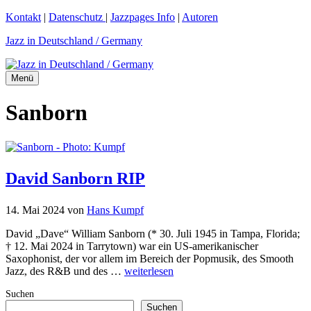
Zum
Kontakt
|
Datenschutz
|
Jazzpages Info
|
Autoren
Inhalt
Jazz in Deutschland / Germany
springen
Menü
Sanborn
David Sanborn RIP
14. Mai 2024
von
Hans Kumpf
David „Dave“ William Sanborn (* 30. Juli 1945 in Tampa, Florida;
† 12. Mai 2024 in Tarrytown) war ein US-amerikanischer
Saxophonist, der vor allem im Bereich der Popmusik, des Smooth
Jazz, des R&B und des …
weiterlesen
Suchen
Suchen