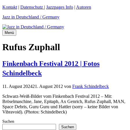
Zum
Kontakt
|
Datenschutz
|
Jazzpages Info
|
Autoren
Inhalt
Jazz in Deutschland / Germany
springen
Menü
Rufus Zuphall
Finkenbach Festival 2012 | Fotos
Schindelbeck
11. August 2024
21. August 2012
von
Frank Schindelbeck
Schwarz-Weiß-Bilder vom Finkenbach Festival 2012 – Mit:
Bröselmaschine, Jane, Epitaph, Ax Genrich, Rufus Zuphall, MAN,
Space Debris, Guru Guru und Hattler (sorry – keine Bilder von
Vibravoid). (Photos: Schindelbeck)
Suchen
Suchen