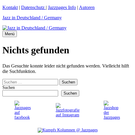
Zum
Kontakt
|
Datenschutz
|
Jazzpages Info
|
Autoren
Inhalt
Jazz in Deutschland / Germany
springen
Menü
Nichts gefunden
Das Gesuchte konnte leider nicht gefunden werden. Vielleicht hilft
die Suchfunktion.
Suchen
nach:
Suchen
Suchen