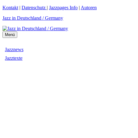
Zum
Kontakt
|
Datenschutz
|
Jazzpages Info
|
Autoren
Inhalt
Jazz in Deutschland / Germany
springen
Menü
Jazznews
Jazztexte