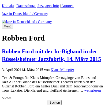
Zum
Kontakt
|
Datenschutz
|
Jazzpages Info
|
Autoren
Inhalt
Jazz in Deutschland / Germany
springen
Menü
Robben Ford
Robben Ford mit der hr-Bigband in der
Rüsselsheimer Jazzfabrik, 14. März 2015
3. April 2021
14. März 2015
von
Klaus Mümpfer
Text & Fotografie: Klaus Mümpfer Grenzgänge von Blues und
Jazz Auf der Bühne des Rüsselsheimer Theaters liefert sich der
Gitarrist Robben Ford ein heißes Duell mit dem Tenorsaxophonisten
Tony Lakatos. Die klirrend und gleißend gerissenen …
weiterlesen
Suchen
Suchen