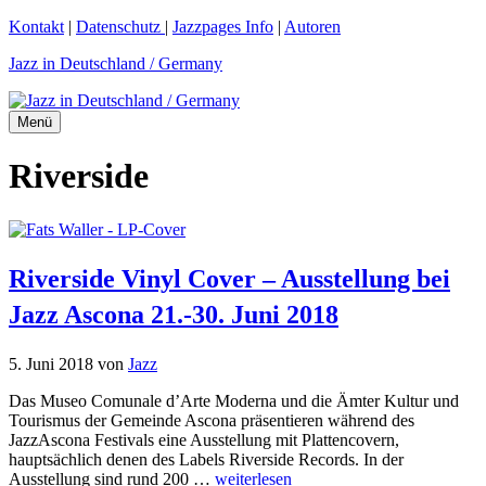
Zum
Kontakt
|
Datenschutz
|
Jazzpages Info
|
Autoren
Inhalt
Jazz in Deutschland / Germany
springen
Menü
Riverside
Riverside Vinyl Cover – Ausstellung bei
Jazz Ascona 21.-30. Juni 2018
5. Juni 2018
von
Jazz
Das Museo Comunale d’Arte Moderna und die Ämter Kultur und
Tourismus der Gemeinde Ascona präsentieren während des
JazzAscona Festivals eine Ausstellung mit Plattencovern,
hauptsächlich denen des Labels Riverside Records. In der
Ausstellung sind rund 200 …
weiterlesen