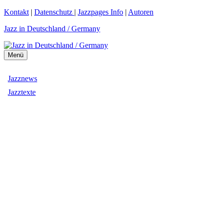
Zum
Kontakt
|
Datenschutz
|
Jazzpages Info
|
Autoren
Inhalt
Jazz in Deutschland / Germany
springen
Menü
Jazznews
Jazztexte