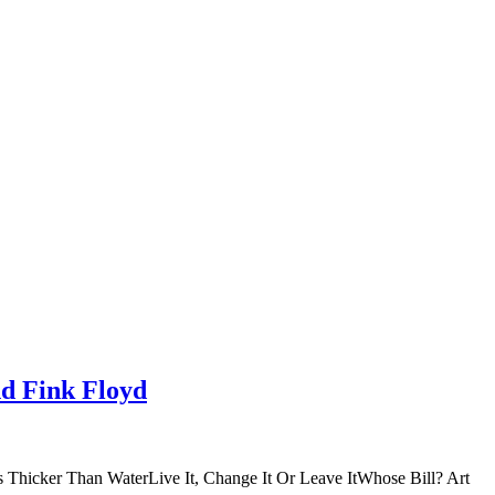
nd Fink Floyd
 Thicker Than WaterLive It, Change It Or Leave ItWhose Bill? Art