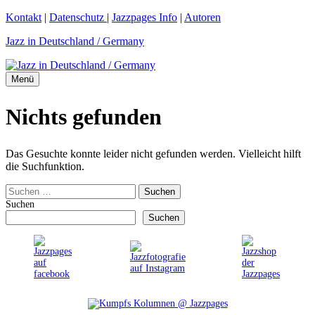
Zum
Kontakt
|
Datenschutz
|
Jazzpages Info
|
Autoren
Inhalt
Jazz in Deutschland / Germany
springen
Menü
Nichts gefunden
Das Gesuchte konnte leider nicht gefunden werden. Vielleicht hilft
die Suchfunktion.
Suchen
nach:
Suchen
Suchen