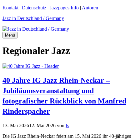
Zum
Kontakt
|
Datenschutz
|
Jazzpages Info
|
Autoren
Inhalt
Jazz in Deutschland / Germany
springen
Menü
Regionaler Jazz
40 Jahre IG Jazz Rhein-Neckar –
Jubiläumsveranstaltung und
fotografischer Rückblick von Manfred
Rinderspacher
13. Mai 2026
12. Mai 2026
von
fs
Die IG Jazz Rhein-Neckar feiert am 15. Mai 2026 ihr 40-jähriges